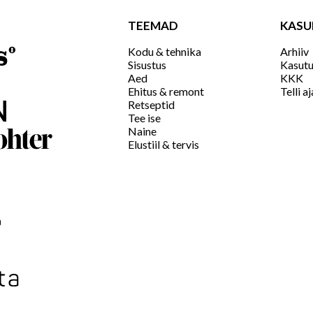
TEEMAD
KASU
Kodu & tehnika
Arhiiv
Sisustus
Kasutu
Aed
KKK
Ehitus & remont
Telli aj
Retseptid
Tee ise
Naine
Elustiil & tervis