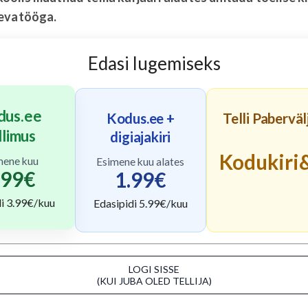
evatööga.
Edasi lugemiseks
dus.ee
Kodus.ee +
Telli Pabervä
llimus
digiajakiri
Kodukiri
mene kuu
Esimene kuu alates
.99
€
1.99
€
di
3.99
€/kuu
Edasipidi
5.99
€/kuu
LOGI SISSE
(KUI JUBA OLED TELLIJA)