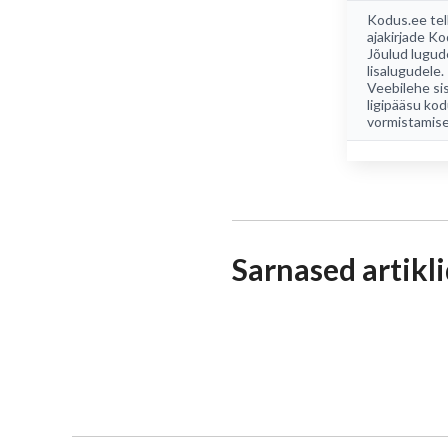
Kodus.ee tel
ajakirjade
Ko
Jõulud lugud
lisalugudele.
Veebilehe sis
ligipääsu kod
vormistamise
Sarnased artikl