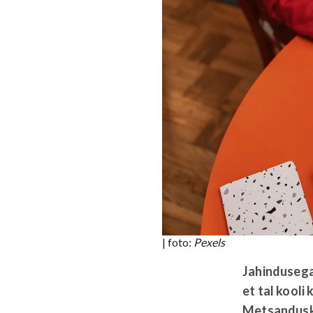
| foto:
Pexels
Jahindusega
et tal kooli
Metsandusko