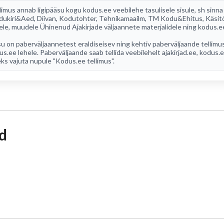
limus annab ligipääsu kogu
kodus.ee
veebilehe tasulisele sisule, sh sinna
dukiri&Aed
,
Diivan
,
Kodutohter
,
Tehnikamaailm
,
TM Kodu&Ehitus
,
Käsit
ele, muudele Ühinenud Ajakirjade väljaannete materjalidele ning kodus.e
u on paberväljaannetest eraldiseisev ning kehtiv paberväljaande tellimu
us.ee lehele. Paberväljaande saab tellida veebilehelt
ajakirjad.ee
, kodus.
ks vajuta nupule "Kodus.ee tellimus".
id