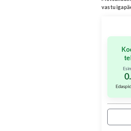
vastu igapä
Ko
te
Esi
0
Edaspi