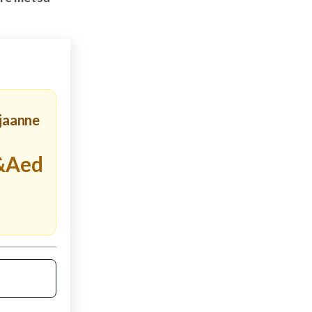
ljaanne
&Aed