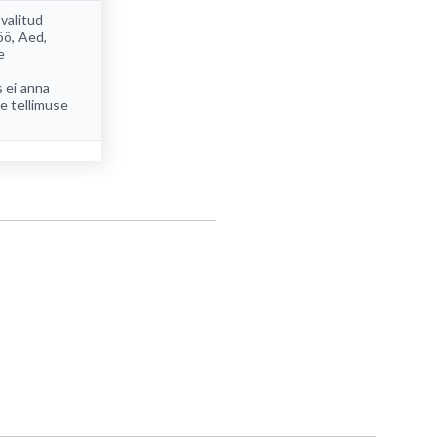
 valitud
öö
,
Aed
,
e
s ei anna
ee tellimuse