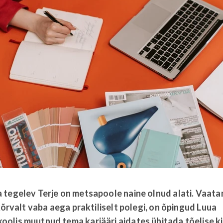
 tegelev Terje on metsapoole naine olnud alati. Vaatam
 kõrvalt vaba aega praktiliselt polegi, on õpingud Luua
olis muutnud tema karjääri aidates ühitada tõelise k