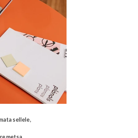
ata sellele,
ire metsa