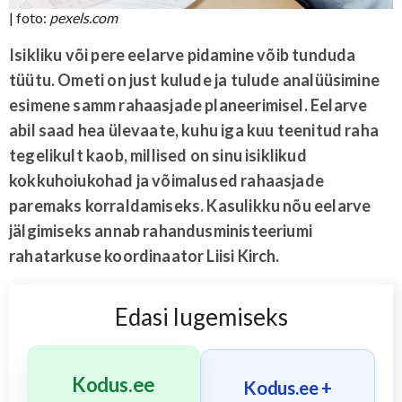
| foto:
pexels.com
Isikliku või pere eelarve pidamine võib tunduda
tüütu. Ometi on just kulude ja tulude analüüsimine
esimene samm rahaasjade planeerimisel. Eelarve
abil saad hea ülevaate, kuhu iga kuu teenitud raha
tegelikult kaob, millised on sinu isiklikud
kokkuhoiukohad ja võimalused rahaasjade
paremaks korraldamiseks. Kasulikku nõu eelarve
jälgimiseks annab rahandusministeeriumi
rahatarkuse koordinaator Liisi Kirch.
Edasi lugemiseks
Kodus.ee
Kodus.ee +