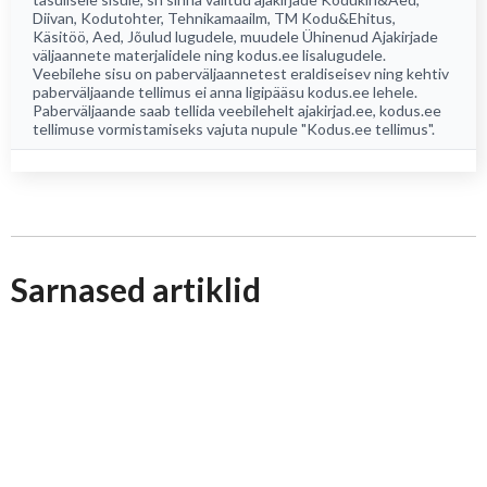
Diivan
,
Kodutohter
,
Tehnikamaailm
,
TM Kodu&Ehitus
,
Käsitöö
,
Aed
, Jõulud lugudele, muudele Ühinenud Ajakirjade
väljaannete materjalidele ning kodus.ee lisalugudele.
Veebilehe sisu on paberväljaannetest eraldiseisev ning kehtiv
paberväljaande tellimus ei anna ligipääsu kodus.ee lehele.
Paberväljaande saab tellida veebilehelt
ajakirjad.ee
, kodus.ee
tellimuse vormistamiseks vajuta nupule "Kodus.ee tellimus".
Sarnased artiklid