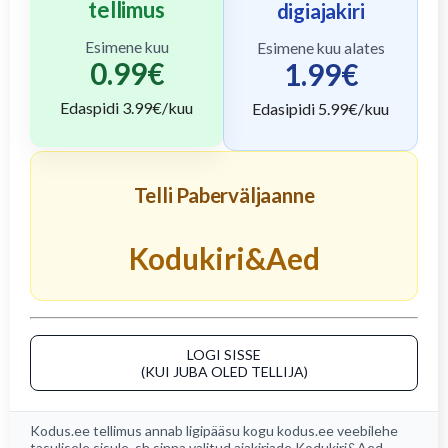
tellimus
digiajakiri
Esimene kuu
Esimene kuu alates
0.99
€
1.99
€
Edaspidi
3.99
€/kuu
Edasipidi
5.99
€/kuu
Telli Paberväljaanne
Kodukiri&Aed
LOGI SISSE
(KUI JUBA OLED TELLIJA)
Kodus.ee tellimus annab ligipääsu kogu
kodus.ee
veebilehe
tasulisele sisule, sh sinna valitud ajakirjade
Kodukiri&Aed
,