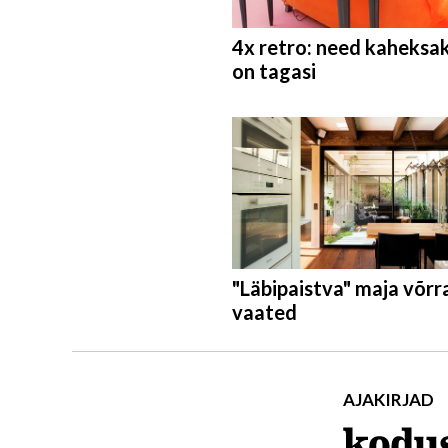
4x retro: need kaheks
on tagasi
"Läbipaistva" maja võrr
vaated
AJAKIRJAD