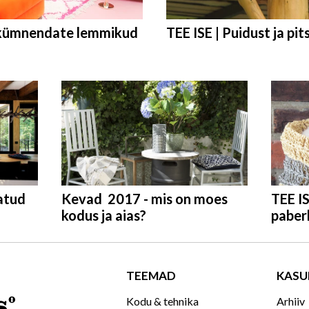
akümnendate lemmikud
TEE ISE | Puidust ja pit
atud
Kevad 2017 - mis on moes
TEE I
kodus ja aias?
paber
TEEMAD
KASU
Kodu & tehnika
Arhiiv