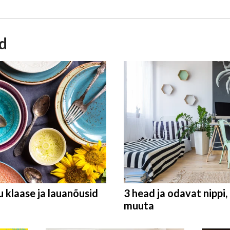
id
u klaase ja lauanõusid
3 head ja odavat nippi,
muuta