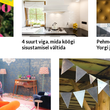
4 suurt viga, mida köögi
Pehmö
sisustamisel vältida
Yorgi