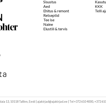
Sisustus
Kasutu
Aed
KKK
Ehitus & remont
Telli aj
Retseptid
Tee ise
Naine
Elustiil & tervis
alaia 13, 10118 Tallinn, Eesti
|
ajakirjad@ajakirjad.ee
|
Tel +372 610 4000, +372 61