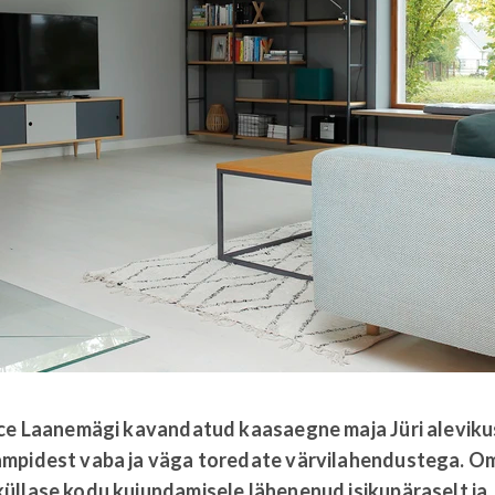
ice Laanemägi kavandatud kaasaegne maja Jüri aleviku
mpidest vaba ja väga toredate värvilahendustega. O
üllase kodu kujundamisele lähenenud isikupäraselt ja