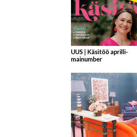
UUS | Käsitöö aprilli-
mainumber