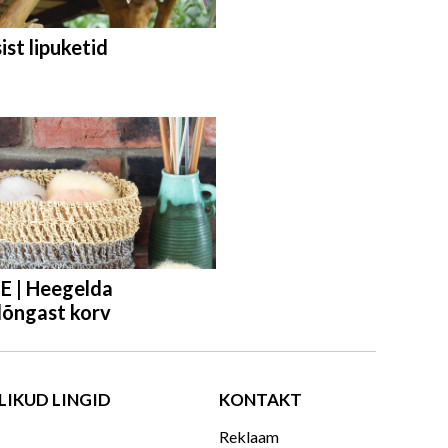
sist lipuketid
SE | Heegelda
lõngast korv
LIKUD LINGID
KONTAKT
Reklaam