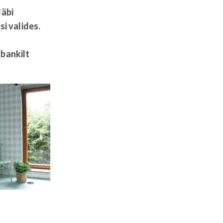
läbi
i valides.
d
bankilt