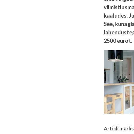
viimistlusma
kaaludes. Ju
See, kunagi
lahendusteg
2500 eurot.
Artikli märk