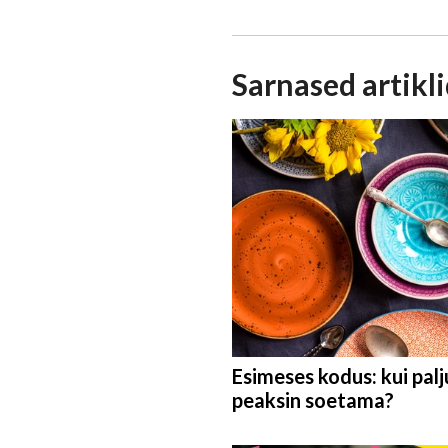
Sarnased artikl
Esimeses kodus: kui palj
peaksin soetama?