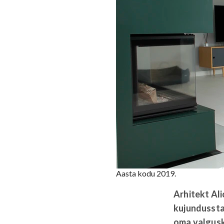
Aasta kodu 2019.
Arhitekt Al
kujundussta
oma valgusk