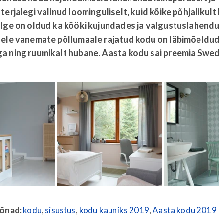
terjalegi valinud loominguliselt, kuid kõike põhjalikult 
lge on oldud ka kööki kujundades ja valgustuslahendus
sele vanemate põllumaale rajatud kodu on läbimõeldu
a ning ruumikalt hubane. Aasta kodu sai preemia Swed
sõnad:
kodu
,
sisustus
,
kodu kauniks 2019
,
Aasta kodu 2019